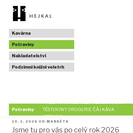
Přejít
k
obsahu
webu
Kavárna
Potraviny
Nakladatelství
Podzimní knižní veletrh
PEČIVO MÁSLO OLEJ VEJCE MOUKA
Potraviny
TĚSTOVINY DROGERIE ČÁJ KÁVA
UZENINY
POTRAVINY
PUBLIKOVÁNO
10. 1. 2026
OD
MARKÉTA
Jsme tu pro vás po celý rok 2026