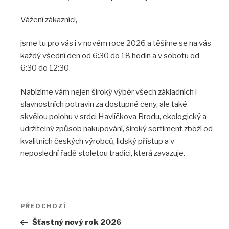
Vážení zákazníci,
jsme tu pro vás i v novém roce 2026 a těšíme se na vás
každý všední den od 6:30 do 18 hodin a v sobotu od
6:30 do 12:30.
Nabízíme vám nejen široký výběr všech základních i
slavnostních potravin za dostupné ceny, ale také
skvělou polohu v srdci Havlíčkova Brodu, ekologický a
udržitelný způsob nakupování, široký sortiment zboží od
kvalitních českých výrobců, lidský přístup a v
neposlední řadě stoletou tradici, která zavazuje.
Navigace
PŘEDCHOZÍ
Předchozí
pro
příspěvek
Šťastný nový rok 2026