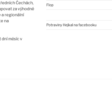
středních Čechách,
Flop
kupovat za výhodné
 a regionální
te na
Potraviny Hejkal na facebooku
 dní měsíc v