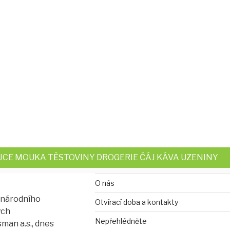
EJCE MOUKA TĚSTOVINY DROGERIE ČÁJ KÁVA UZENINY
O nás
í národního
Otvírací doba a kontakty
ých
Nepřehlédněte
man a.s., dnes