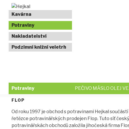
Přejít
k
Kavárna
obsahu
Potraviny
webu
Nakladatelství
Podzimní knižní veletrh
Potraviny
PEČIVO MÁSLO OLEJ V
POTRAVINY
FLOP
Od roku 1997 je obchod s potravinami Hejkal součást
řetězce potravinářských prodejen Flop. Tuto síť česk
potravinářskách obchodů založila jihočeská firma Flos