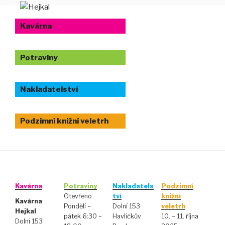
Přejít
HEJKAL
k
kavárna, potraviny, nakladatelství, podzimní knižní veletrh
Kavárna
obsahu
webu
Potraviny
Nakladatelství
Podzimní knižní veletrh
Kavárna
Potraviny
Nakladatels
Podzimní
Otevřeno
tví
knižní
Kavárna
Pondělí –
Dolní 153
veletrh
Hejkal
pátek 6:30 –
Havlíčkův
10. – 11. října
Dolní 153